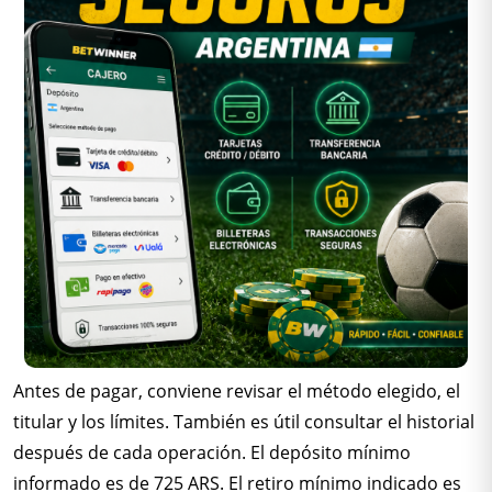
Antes de pagar, conviene revisar el método elegido, el
titular y los límites. También es útil consultar el historial
después de cada operación. El depósito mínimo
informado es de 725 ARS. El retiro mínimo indicado es