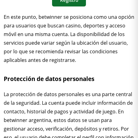
Registro
En este punto, betwinner se posiciona como una opción
para usuarios que buscan casino, deportes y acceso
móvil en una misma cuenta. La disponibilidad de los
servicios puede variar según la ubicación del usuario,
por lo que se recomienda revisar las condiciones
aplicables antes de registrarse.
Protección de datos personales
La protección de datos personales es una parte central
de la seguridad. La cuenta puede incluir información de
contacto, historial de pagos y actividad de juego. En
betwinner argentina, estos datos se usan para
gestionar acceso, verificación, depósitos y retiros. Por
eso, el usuario debe completar el perfil con información