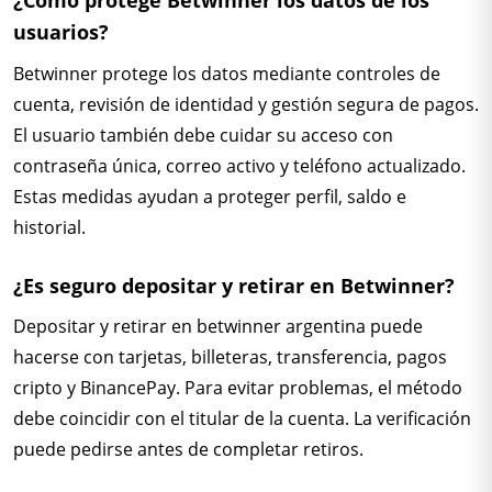
usuarios?
Betwinner protege los datos mediante controles de
cuenta, revisión de identidad y gestión segura de pagos.
El usuario también debe cuidar su acceso con
contraseña única, correo activo y teléfono actualizado.
Estas medidas ayudan a proteger perfil, saldo e
historial.
¿Es seguro depositar y retirar en Betwinner?
Depositar y retirar en betwinner argentina puede
hacerse con tarjetas, billeteras, transferencia, pagos
cripto y BinancePay. Para evitar problemas, el método
debe coincidir con el titular de la cuenta. La verificación
puede pedirse antes de completar retiros.