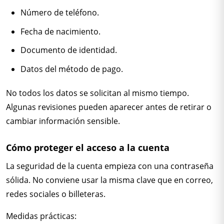
Número de teléfono.
Fecha de nacimiento.
Documento de identidad.
Datos del método de pago.
No todos los datos se solicitan al mismo tiempo.
Algunas revisiones pueden aparecer antes de retirar o
cambiar información sensible.
Cómo proteger el acceso a la cuenta
La seguridad de la cuenta empieza con una contraseña
sólida. No conviene usar la misma clave que en correo,
redes sociales o billeteras.
Medidas prácticas: