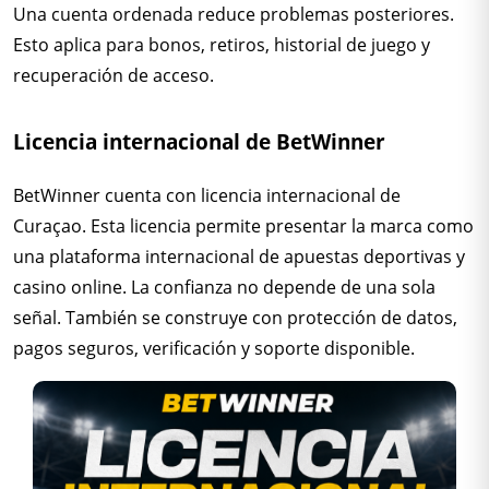
Una cuenta ordenada reduce problemas posteriores.
Esto aplica para bonos, retiros, historial de juego y
recuperación de acceso.
Licencia internacional de BetWinner
BetWinner cuenta con licencia internacional de
Curaçao. Esta licencia permite presentar la marca como
una plataforma internacional de apuestas deportivas y
casino online. La confianza no depende de una sola
señal. También se construye con protección de datos,
pagos seguros, verificación y soporte disponible.