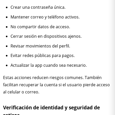
Crear una contraseña única.
Mantener correo y teléfono activos.
No compartir datos de acceso.
Cerrar sesión en dispositivos ajenos.
Revisar movimientos del perfil.
Evitar redes públicas para pagos.
Actualizar la app cuando sea necesario.
Estas acciones reducen riesgos comunes. También
facilitan recuperar la cuenta si el usuario pierde acceso
al celular o correo.
Verificación de identidad y seguridad de