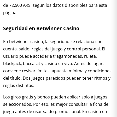
de 72.500 ARS, según los datos disponibles para esta
página.
Seguridad en Betwinner Casino
En betwinner casino, la seguridad se relaciona con
cuenta, saldo, reglas del juego y control personal. El
usuario puede acceder a tragamonedas, ruleta,
blackjack, baccarat y casino en vivo. Antes de jugar,
conviene revisar límites, apuesta mínima y condiciones
del título. Dos juegos parecidos pueden tener ritmos y
reglas distintas.
Los giros gratis y bonos pueden aplicar solo a juegos
seleccionados. Por eso, es mejor consultar la ficha del
juego antes de usar saldo promocional. En casino en