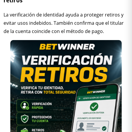
retiros
La verificación de identidad ayuda a proteger retiros y
evitar usos indebidos. También confirma que el titular
de la cuenta coincide con el método de pago.